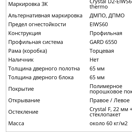
Crystal D2-EIWS6
Маркировка ЗК
thermo
Альтернативная маркировка
ДМПО, ДПМО
Предел огнестойкости
EIWS60
Конструкция
Профильная
Профильная система
GARD 6550
Рама (коробка)
Торцевая
Наличник
Нет
Толщина дверного полотна
65 мм
Толщина дверного блока
65 мм
Полимерное
Покрытие
порошковое по
Открывание
Правое / Левое
Crystal F, 22 мм 
Остекление
стеклопакет
Масса
около 60 кг/м2