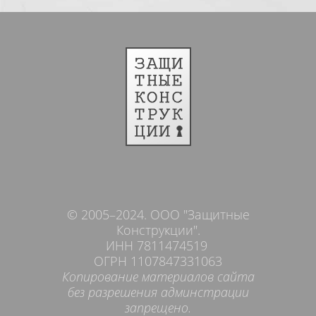
© 2005–2024. ООО "Защитные
Конструкции".
ИНН 7811474519
ОГРН 1107847331063
Копирование материалов сайта
без разрешения админстрации
запрещено.