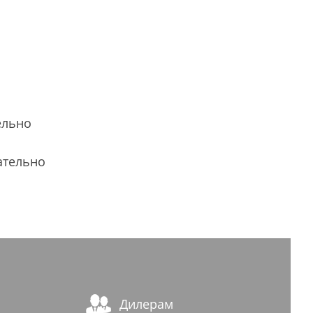
ельно
ательно
Дилерам