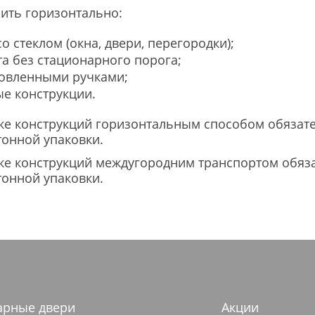
ить горизонтально:
о стеклом (окна, двери, перегородки);
та без стационарного порога;
новленными ручками;
е конструкции.
ке конструкций горизонтальным способом обязат
тонной упаковки.
ке конструкций междугородним транспортом обяз
тонной упаковки.
арные двери
Акции