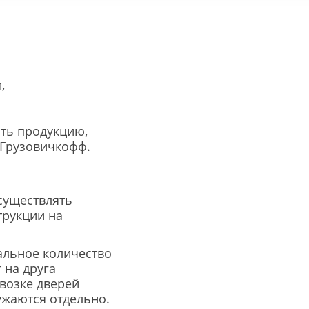
,
ить продукцию,
 Грузовичкофф.
существлять
трукции на
альное количество
 на друга
возке дверей
ужаются отдельно.