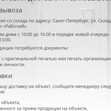
овывоза
 со склада по адресу: Санкт-Петербург, ул. Складс
и «Рабочий».
м дням с 10:00 до 16:00 в порядке живой очереди
СКИЕ
ПРОТИВОПОЖАРНЫЕ
13:00.
НЫЕ ВОРОТА
ПЕРЕГОРОДКИ
дукции потребуются документы:
 с оригинальной печатью или печать организации
е личности.
авки
нашу доставку на объект, сообщите менеджеру сл
ня:
 объекта,
енного за прием продукции на объекте,