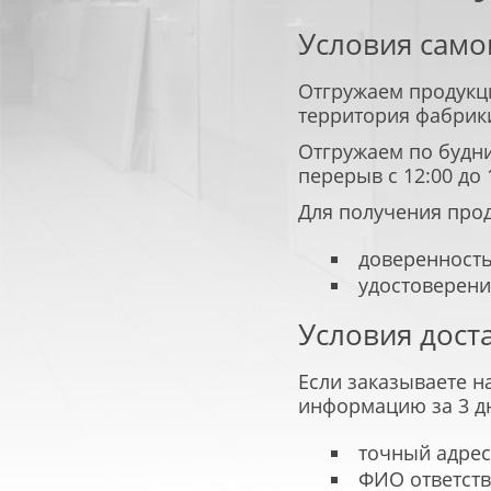
Условия сам
Отгружаем продукцию
территория фабрик
Отгружаем по будни
ТЕХНИЧЕСКИЕ
МЕТАЛЛИЧЕ
перерыв с 12:00 до 
ДВЕРИ
И ПРОТИВОПОЖАР
Для получения про
доверенность
удостоверени
Условия дост
Если заказываете 
информацию за 3 д
точный адрес
ФИО ответств