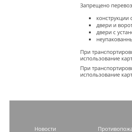
Запрещено перевоз
конструкции с
двери и воро
двери с уста
неупакованны
При транспортиров
использование кар
При транспортиров
использование кар
Новости
Противопож