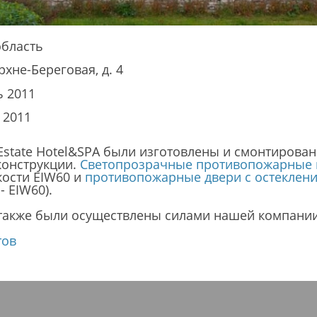
область
рхне-Береговая, д. 4
 2011
 2011
Estate Hotel&SPA были изготовлены и смонтирова
онструкции.
С
ветопрозрачные противопожарные 
кости EIW60 и
противопожарные двери с остеклен
- EIW60).
 также были осуществлены силами нашей компании
тов