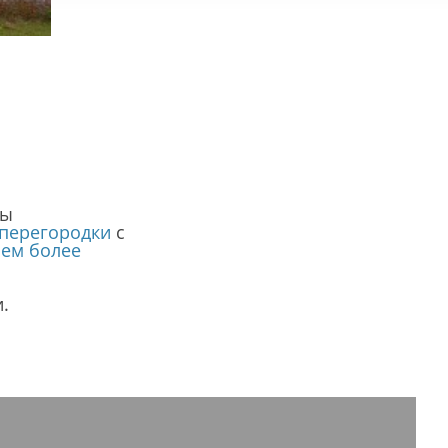
ны
перегородки
с
ием более
.