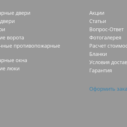
арные двери
Акции
 двери
Статьи
ри
Вопрос-Ответ
ие ворота
Фотогалерея
ачные противопожарные
Расчет стоимо
Бланки
арные окна
Условия доста
ие люки
Гарантия
Оформить зака