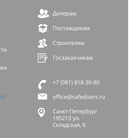
Дилерам
Поставщикам
Строителям
сти
Госзаказчикам
вки
+7 (981) 818-30-80
з!
office@safedoors.ru
Санкт-Петербург
195213
ул.
Складская, 6