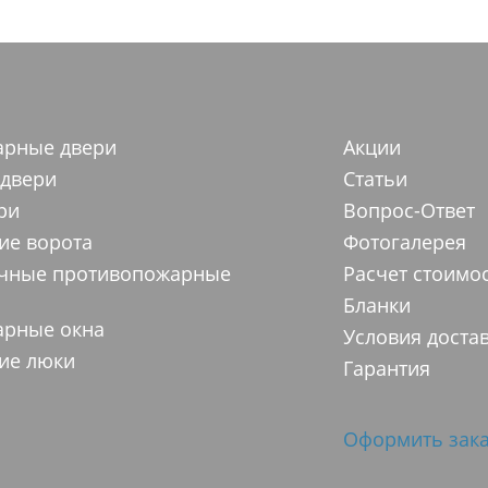
арные двери
Акции
 двери
Статьи
ри
Вопрос-Ответ
ие ворота
Фотогалерея
ачные противопожарные
Расчет стоимо
Бланки
арные окна
Условия доста
ие люки
Гарантия
Оформить зака