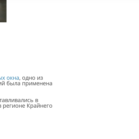
х окна
, одно из
ций была применена
тавливались в
в регионе Крайнего