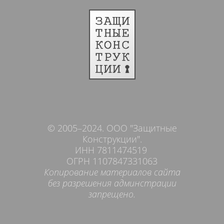
© 2005–2024. ООО "Защитные
Конструкции".
ИНН 7811474519
ОГРН 1107847331063
Копирование материалов сайта
без разрешения админстрации
запрещено.