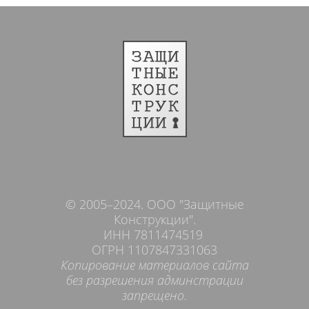
© 2005–2024. ООО "Защитные
Конструкции".
ИНН 7811474519
ОГРН 1107847331063
Копирование материалов сайта
без разрешения админстрации
запрещено.